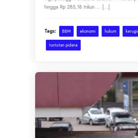
hingga Rp 285,18 triliun.... [...]
Tags:
BBM
ekonomi
hukum
kerugi
tuntutan pidana