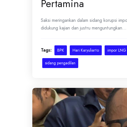
Pertamina
Saksi meringankan dalam sidang korupsi i
didukung kajian dan justru menguntungkan.... 
Tags:
BPK
Hari Karyuliarto
impor LNG
sidang pengadilan