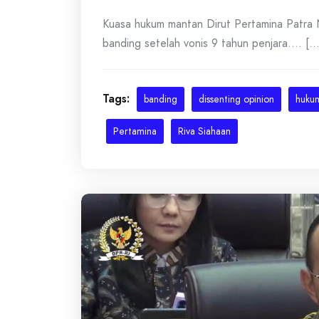
Kuasa hukum mantan Dirut Pertamina Patra
banding setelah vonis 9 tahun penjara.... [...
Tags:
banding
dissenting opinion
huku
Pertamina
Riva Siahaan