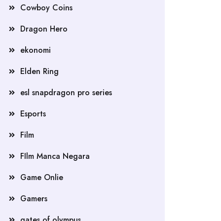
Cowboy Coins
Dragon Hero
ekonomi
Elden Ring
esl snapdragon pro series
Esports
Film
FIlm Manca Negara
Game Onlie
Gamers
gates of olympus