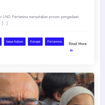
mpor LNG Pertamina menyatakan proses pengadaan
[...]
kasus hukum
Korupsi
Pertamina
Read More