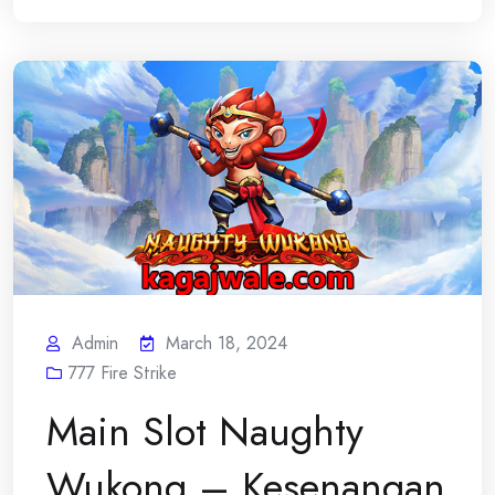
Admin
March 18, 2024
777 Fire Strike
Main Slot Naughty
Wukong – Kesenangan