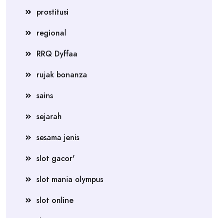
prostitusi
regional
RRQ Dyffaa
rujak bonanza
sains
sejarah
sesama jenis
slot gacor'
slot mania olympus
slot online