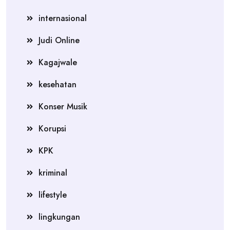
internasional
Judi Online
Kagajwale
kesehatan
Konser Musik
Korupsi
KPK
kriminal
lifestyle
lingkungan