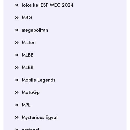
lolos ke IESF WEC 2024
MBG
megapolitan
Misteri
MLBB
MLBB
Mobile Legends
MotoGp
MPL
Mysterious Egypt
nasional