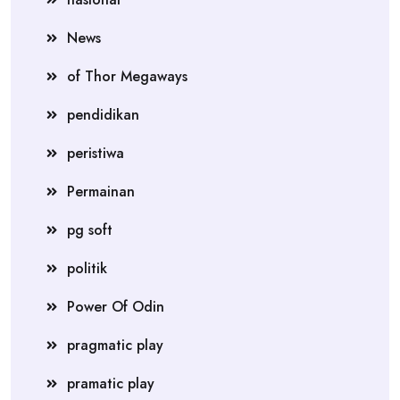
News
of Thor Megaways
pendidikan
peristiwa
Permainan
pg soft
politik
Power Of Odin
pragmatic play
pramatic play