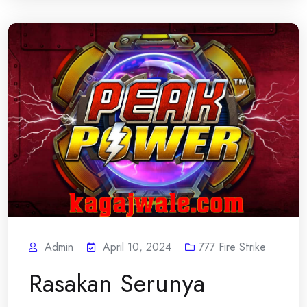
Admin
April 10, 2024
777 Fire Strike
Rasakan Serunya