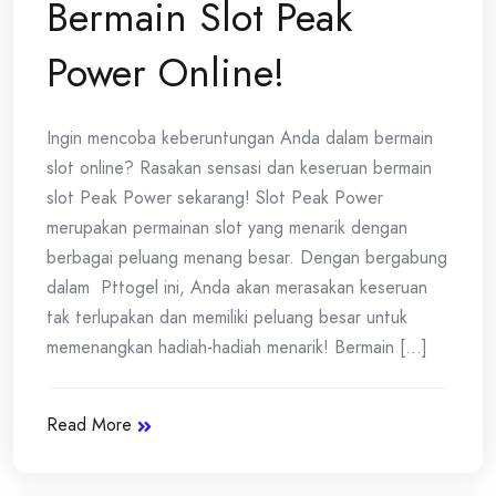
Bermain Slot Peak
Power Online!
Ingin mencoba keberuntungan Anda dalam bermain
slot online? Rasakan sensasi dan keseruan bermain
slot Peak Power sekarang! Slot Peak Power
merupakan permainan slot yang menarik dengan
berbagai peluang menang besar. Dengan bergabung
dalam Pttogel ini, Anda akan merasakan keseruan
tak terlupakan dan memiliki peluang besar untuk
memenangkan hadiah-hadiah menarik! Bermain [...]
Read More