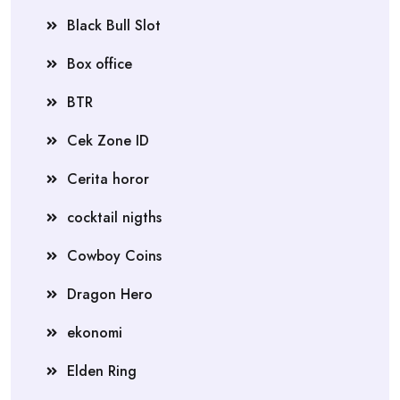
Black Bull Slot
Box office
BTR
Cek Zone ID
Cerita horor
cocktail nigths
Cowboy Coins
Dragon Hero
ekonomi
Elden Ring