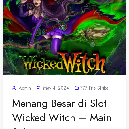
Admin
May 4, 2024
777 Fire Strike
Menang Besar di Slot
Wicked Witch – Main