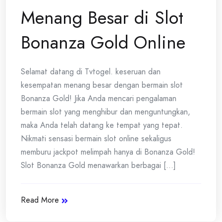
Menang Besar di Slot
Bonanza Gold Online
Selamat datang di Tvtogel. keseruan dan
kesempatan menang besar dengan bermain slot
Bonanza Gold! Jika Anda mencari pengalaman
bermain slot yang menghibur dan menguntungkan,
maka Anda telah datang ke tempat yang tepat.
Nikmati sensasi bermain slot online sekaligus
memburu jackpot melimpah hanya di Bonanza Gold!
Slot Bonanza Gold menawarkan berbagai [...]
Read More