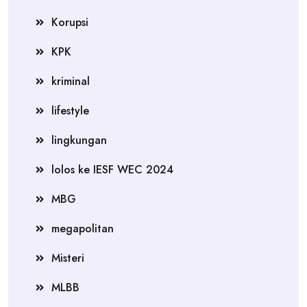
Korupsi
KPK
kriminal
lifestyle
lingkungan
lolos ke IESF WEC 2024
MBG
megapolitan
Misteri
MLBB