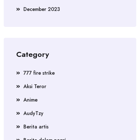
December 2023
Category
777 fire strike
Aksi Teror
Anime
AudyTzy
Berita artis