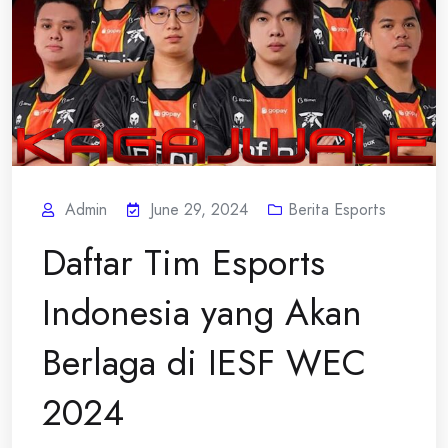
Admin
June 29, 2024
Berita Esports
Daftar Tim Esports
Indonesia yang Akan
Berlaga di IESF WEC
2024