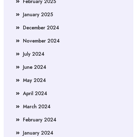
February 2025
January 2025
December 2024
November 2024
July 2024
June 2024
May 2024
April 2024
March 2024
February 2024
January 2024