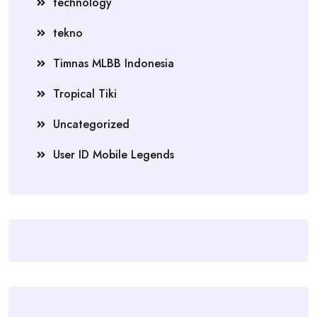
technology
tekno
Timnas MLBB Indonesia
Tropical Tiki
Uncategorized
User ID Mobile Legends