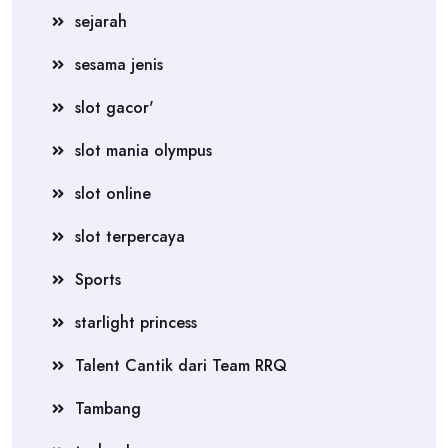
sejarah
sesama jenis
slot gacor'
slot mania olympus
slot online
slot terpercaya
Sports
starlight princess
Talent Cantik dari Team RRQ
Tambang