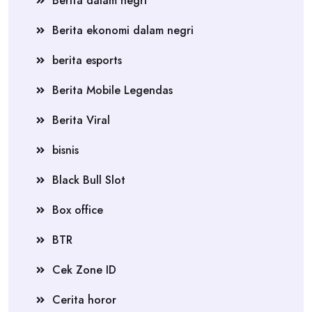
Berita dalam negri
Berita ekonomi dalam negri
berita esports
Berita Mobile Legendas
Berita Viral
bisnis
Black Bull Slot
Box office
BTR
Cek Zone ID
Cerita horor