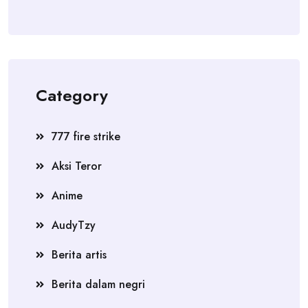
Category
777 fire strike
Aksi Teror
Anime
AudyTzy
Berita artis
Berita dalam negri