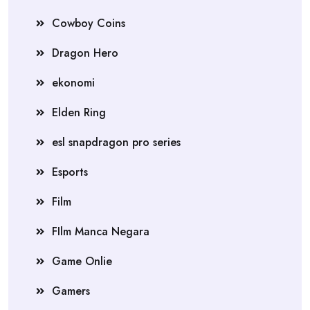
Cowboy Coins
Dragon Hero
ekonomi
Elden Ring
esl snapdragon pro series
Esports
Film
FIlm Manca Negara
Game Onlie
Gamers