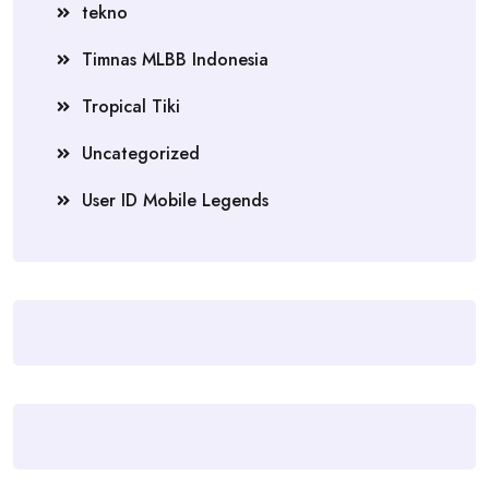
tekno
Timnas MLBB Indonesia
Tropical Tiki
Uncategorized
User ID Mobile Legends