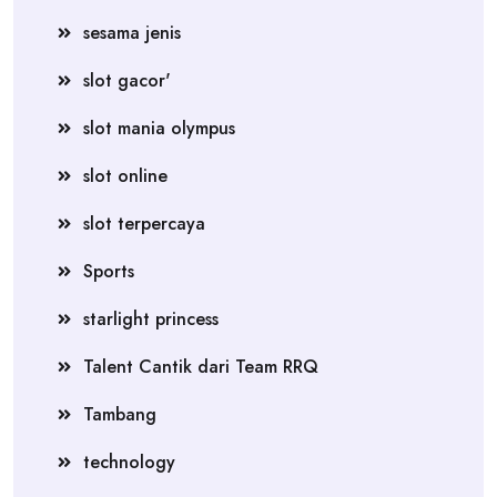
sesama jenis
slot gacor'
slot mania olympus
slot online
slot terpercaya
Sports
starlight princess
Talent Cantik dari Team RRQ
Tambang
technology