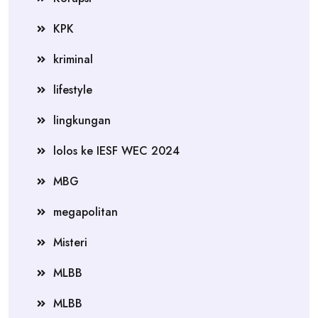
KPK
kriminal
lifestyle
lingkungan
lolos ke IESF WEC 2024
MBG
megapolitan
Misteri
MLBB
MLBB