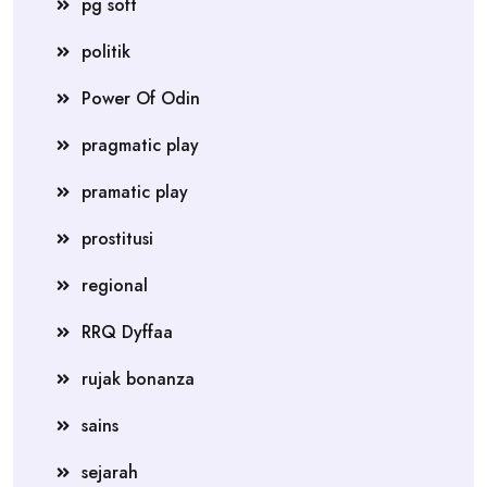
pg soft
politik
Power Of Odin
pragmatic play
pramatic play
prostitusi
regional
RRQ Dyffaa
rujak bonanza
sains
sejarah