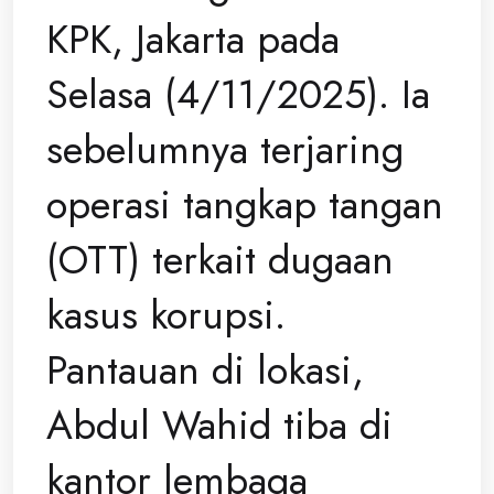
KPK, Jakarta pada
Selasa (4/11/2025). Ia
sebelumnya terjaring
operasi tangkap tangan
(OTT) terkait dugaan
kasus korupsi.
Pantauan di lokasi,
Abdul Wahid tiba di
kantor lembaga