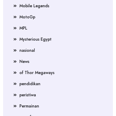
Mobile Legends
MotoGp
MPL
Mysterious Egypt
nasional
News
of Thor Megaways
pendidikan
peristiwa
Permainan