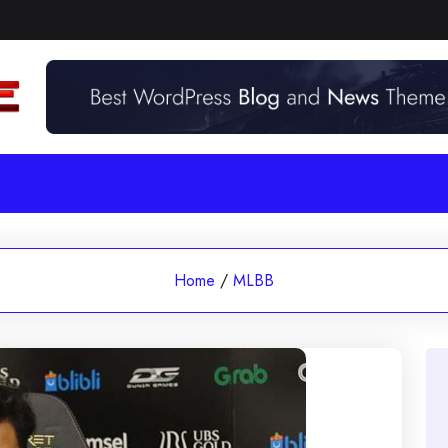
Home
/
MLBB