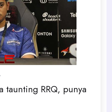
y
a taunting RRQ, punya