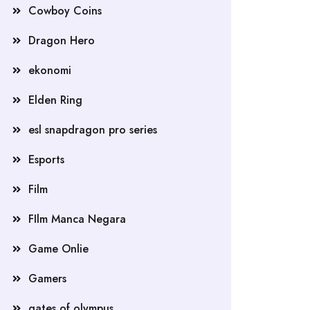
Cowboy Coins
Dragon Hero
ekonomi
Elden Ring
esl snapdragon pro series
Esports
Film
FIlm Manca Negara
Game Onlie
Gamers
gates of olympus