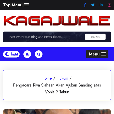
Skip
Top Menu
to
content
Menu
Home
/
Hukum
/
Pengacara Riva Siahaan Akan Ajukan Banding atas
Vonis 9 Tahun