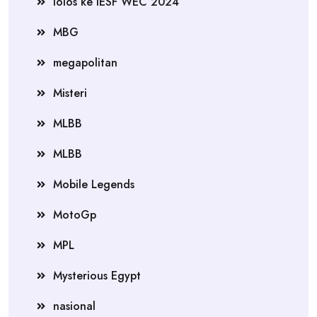
lolos ke IESF WEC 2024
MBG
megapolitan
Misteri
MLBB
MLBB
Mobile Legends
MotoGp
MPL
Mysterious Egypt
nasional