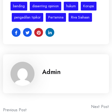
banding
dissenting opinion
hukum
Korupsi
pengadilan tipikor
Pertamina
Riva Siahaan
Admin
Post
Next Post
Previous Post