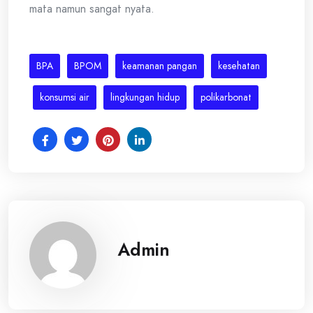
mata namun sangat nyata.
BPA
BPOM
keamanan pangan
kesehatan
konsumsi air
lingkungan hidup
polikarbonat
Admin