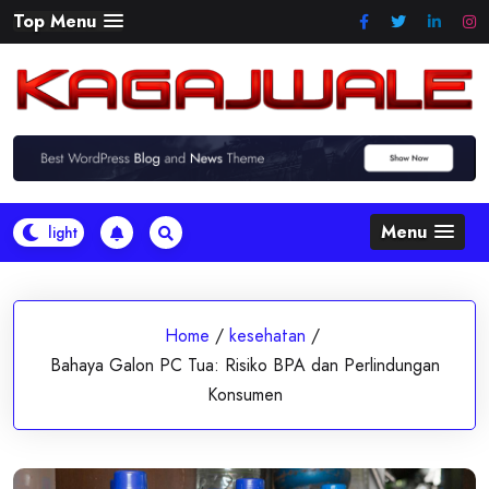
Skip
Top Menu
to
content
Menu
Home
/
kesehatan
/
Bahaya Galon PC Tua: Risiko BPA dan Perlindungan
Konsumen