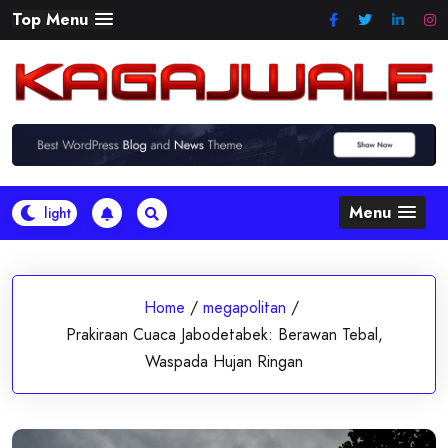
Skip
Top Menu
to
content
Menu
Home
/
megapolitan
/
Prakiraan Cuaca Jabodetabek: Berawan Tebal,
Waspada Hujan Ringan