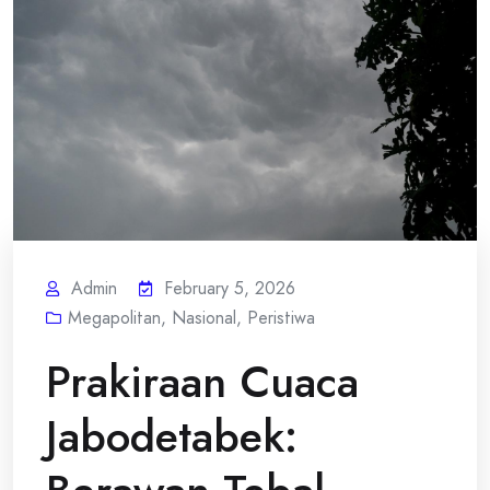
Admin
February 5, 2026
Megapolitan
,
Nasional
,
Peristiwa
Prakiraan Cuaca
Jabodetabek: