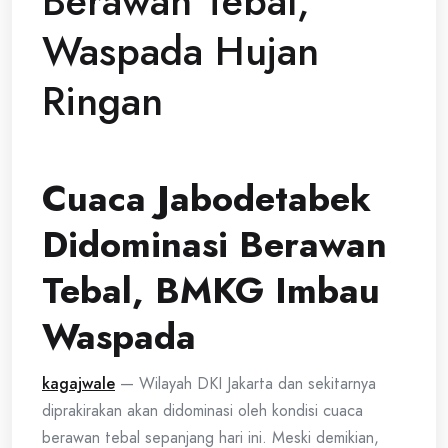
Berawan Tebal,
Waspada Hujan
Ringan
Cuaca Jabodetabek
Didominasi Berawan
Tebal, BMKG Imbau
Waspada
kagajwale
— Wilayah DKI Jakarta dan sekitarnya
diprakirakan akan didominasi oleh kondisi cuaca
berawan tebal sepanjang hari ini. Meski demikian,