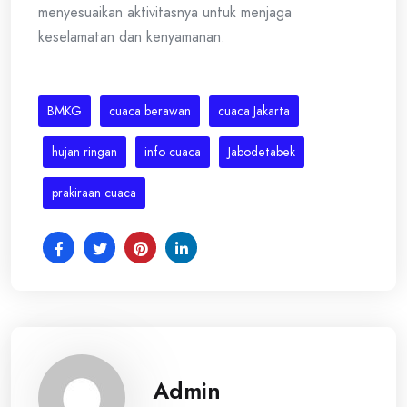
menyesuaikan aktivitasnya untuk menjaga
keselamatan dan kenyamanan.
BMKG
cuaca berawan
cuaca Jakarta
hujan ringan
info cuaca
Jabodetabek
prakiraan cuaca
Admin