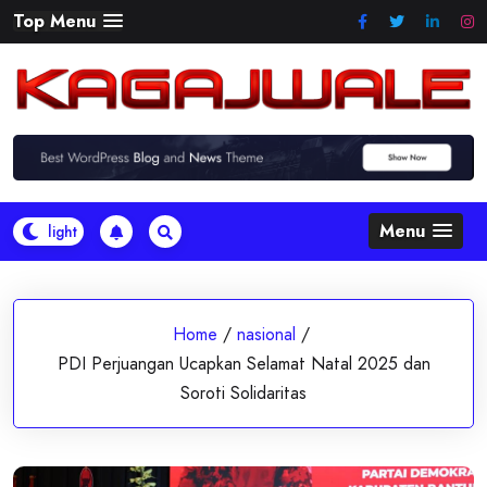
Skip
Top Menu
to
content
Menu
Home
/
nasional
/
PDI Perjuangan Ucapkan Selamat Natal 2025 dan
Soroti Solidaritas