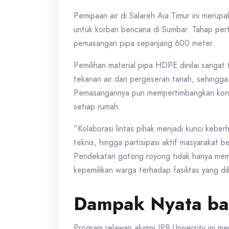
Pemipaan air di Salareh Aia Timur ini mer
untuk korban bencana di Sumbar. Tahap pert
pemasangan pipa sepanjang 600 meter.
Pemilihan material pipa HDPE dinilai sangat 
tekanan air dan pergeseran tanah, sehingg
Pemasangannya pun mempertimbangkan kontur 
setiap rumah.
“Kolaborasi lintas pihak menjadi kunci kebe
teknis, hingga partisipasi aktif masyarakat
Pendekatan gotong royong tidak hanya mem
kepemilikan warga terhadap fasilitas yang d
Dampak Nyata bag
Program relawan alumni IPB University ini 