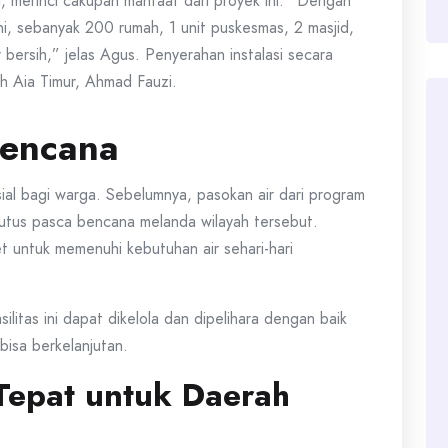
, merinci cakupan manfaat dari proyek ini. “Dengan
ni, sebanyak 200 rumah, 1 unit puskesmas, 2 masjid,
 bersih,” jelas Agus. Penyerahan instalasi secara
eh Aia Timur, Ahmad Fauzi.
bencana
sial bagi warga. Sebelumnya, pasokan air dari program
tus pasca bencana melanda wilayah tersebut.
et untuk memenuhi kebutuhan air sehari-hari
litas ini dapat dikelola dan dipelihara dengan baik
isa berkelanjutan.
 Tepat untuk Daerah