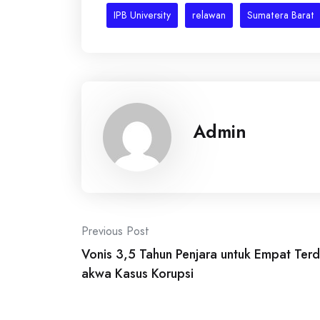
IPB University
relawan
Sumatera Barat
Admin
Post
Previous Post
Vonis 3,5 Tahun Penjara untuk Empat Terd
navigation
akwa Kasus Korupsi