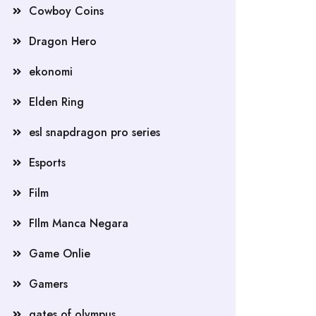
Cowboy Coins
Dragon Hero
ekonomi
Elden Ring
esl snapdragon pro series
Esports
Film
FIlm Manca Negara
Game Onlie
Gamers
gates of olympus