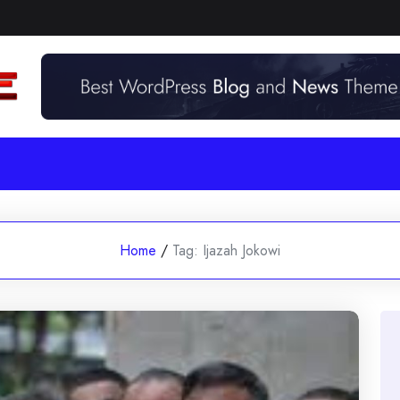
Home
/
Tag:
Ijazah Jokowi