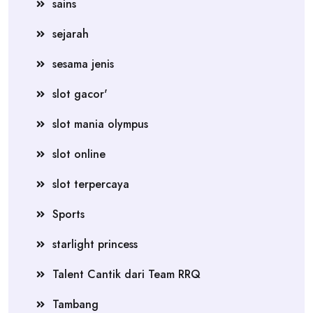
sains
sejarah
sesama jenis
slot gacor'
slot mania olympus
slot online
slot terpercaya
Sports
starlight princess
Talent Cantik dari Team RRQ
Tambang