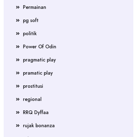
Permainan
pg soft
politik
Power Of Odin
pragmatic play
pramatic play
prostitusi
regional
RRQ Dyffaa
rujak bonanza