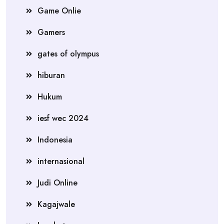
Game Onlie
Gamers
gates of olympus
hiburan
Hukum
iesf wec 2024
Indonesia
internasional
Judi Online
Kagajwale