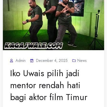
Admin
December 4, 2025
News
Iko Uwais pilih jadi
mentor rendah hati
bagi aktor film Timur