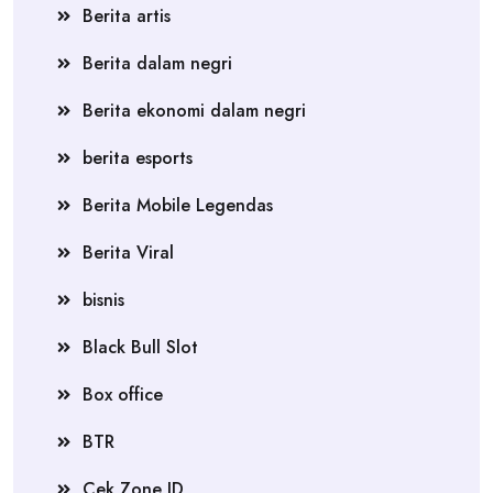
Berita artis
Berita dalam negri
Berita ekonomi dalam negri
berita esports
Berita Mobile Legendas
Berita Viral
bisnis
Black Bull Slot
Box office
BTR
Cek Zone ID