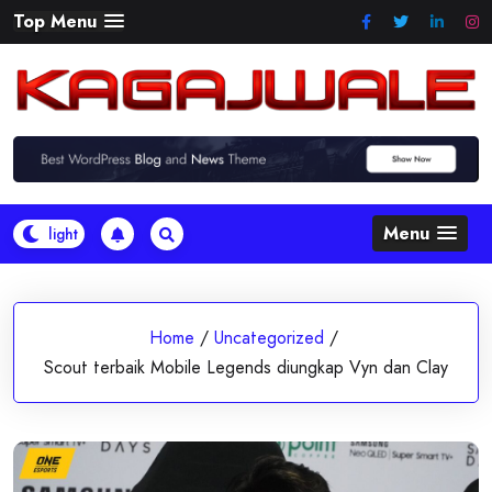
Skip
Top Menu
to
content
Menu
Home
/
Uncategorized
/
Scout terbaik Mobile Legends diungkap Vyn dan Clay