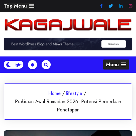
Skip
Top Menu
to
content
Menu
Home
/
lifestyle
/
Prakiraan Awal Ramadan 2026: Potensi Perbedaan
Penetapan