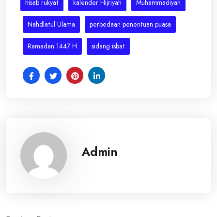
hisab rukyat
kalender Hijriyah
Muhammadiyah
Nahdlatul Ulama
perbedaan penentuan puasa
Ramadan 1447 H
sidang isbat
Admin