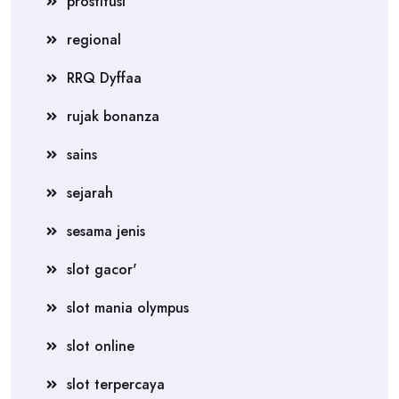
prostitusi
regional
RRQ Dyffaa
rujak bonanza
sains
sejarah
sesama jenis
slot gacor'
slot mania olympus
slot online
slot terpercaya