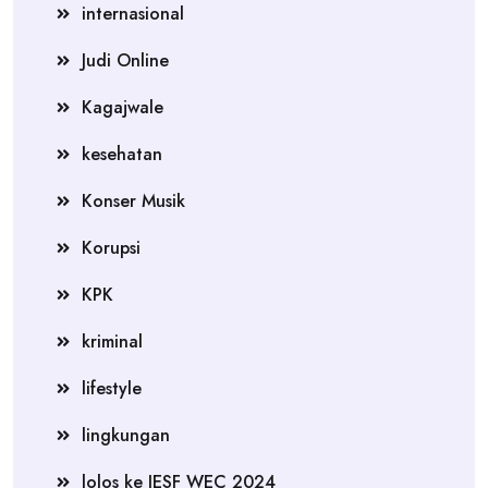
internasional
Judi Online
Kagajwale
kesehatan
Konser Musik
Korupsi
KPK
kriminal
lifestyle
lingkungan
lolos ke IESF WEC 2024