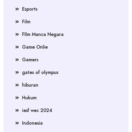
Esports
Film
FIlm Manca Negara
Game Onlie
Gamers
gates of olympus
hiburan
Hukum
iesf wec 2024
Indonesia