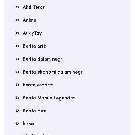
Aksi Teror
Anime
AudyTzy
Berita artis
Berita dalam negri
Berita ekonomi dalam negri
berita esports
Berita Mobile Legendas
Berita Viral
bisnis