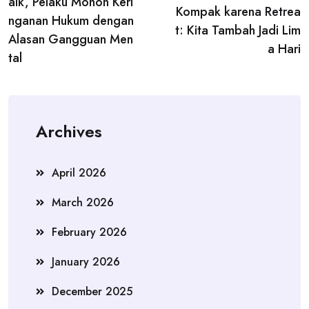
aik, Pelaku Mohon Keri
Kompak karena Retrea
nganan Hukum dengan
t: Kita Tambah Jadi Lim
Alasan Gangguan Men
a Hari
tal
Archives
April 2026
March 2026
February 2026
January 2026
December 2025