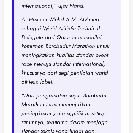
internasional,” ujar Nana.
A. Hakeem Mohd A.M. Al-Ameri
sebagai World Athletic Technical
Delegate dari Qatar turut menilai
komitmen Borobudur Marathon untuk
meningkatkan kualitas standar event
race menuju standar internasional,
khususnya dari segi penilaian world
athletic label.
“Dari pengamatan saya, Borobudur
Marathon terus menunjukkan
peningkatan yang signifikan setiap
tahunnya, terutama dalam menjaga
standar teknis yang tinggi dan