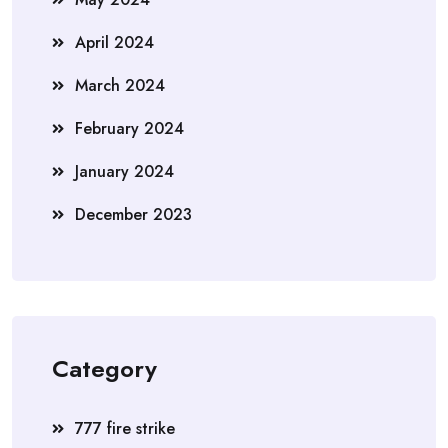
April 2024
March 2024
February 2024
January 2024
December 2023
Category
777 fire strike