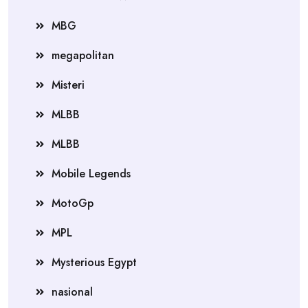
MBG
megapolitan
Misteri
MLBB
MLBB
Mobile Legends
MotoGp
MPL
Mysterious Egypt
nasional