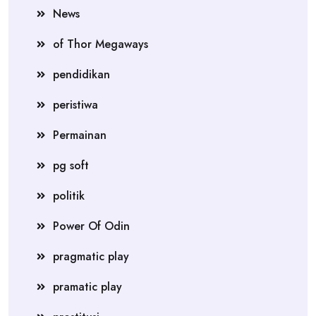
News
of Thor Megaways
pendidikan
peristiwa
Permainan
pg soft
politik
Power Of Odin
pragmatic play
pramatic play