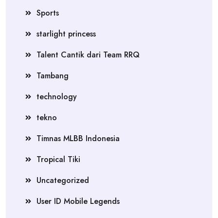
Sports
starlight princess
Talent Cantik dari Team RRQ
Tambang
technology
tekno
Timnas MLBB Indonesia
Tropical Tiki
Uncategorized
User ID Mobile Legends