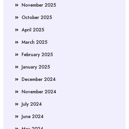
November 2025
October 2025
April 2025
March 2025
February 2025
January 2025
December 2024
November 2024
July 2024
June 2024
May 2024