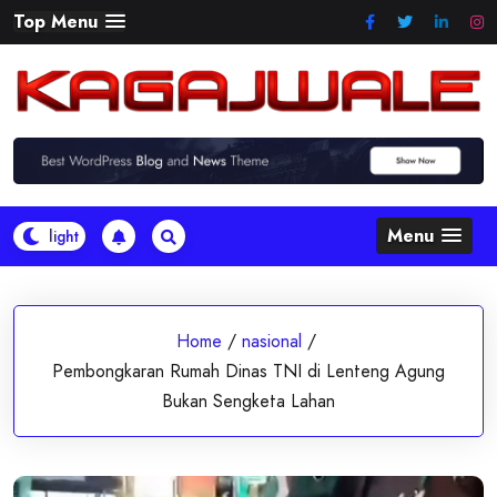
Skip
Top Menu
to
content
Menu
Home
/
nasional
/
Pembongkaran Rumah Dinas TNI di Lenteng Agung
Bukan Sengketa Lahan