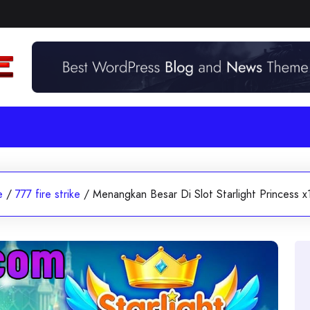
e
/
777 fire strike
/
Menangkan Besar Di Slot Starlight Princess 