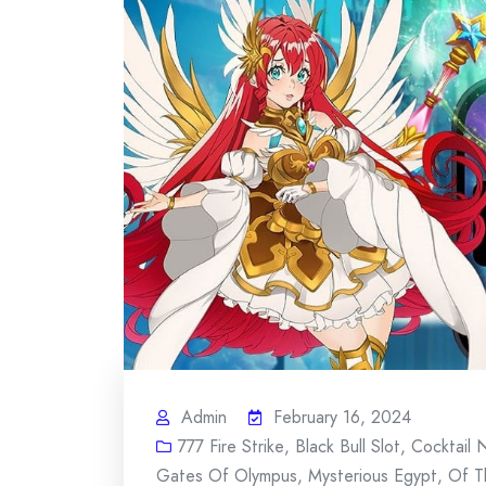
Admin
February 16, 2024
777 Fire Strike
,
Black Bull Slot
,
Cocktail 
Gates Of Olympus
,
Mysterious Egypt
,
Of T