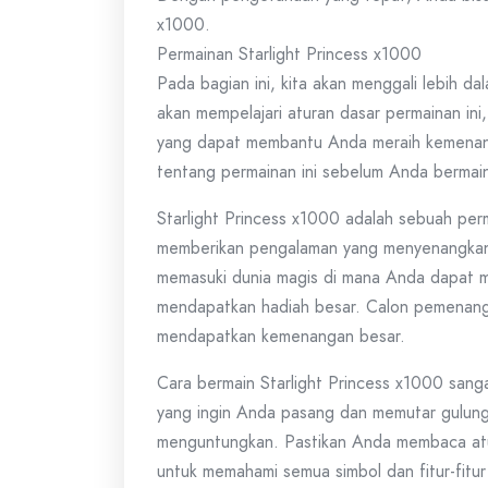
x1000.
Permainan Starlight Princess x1000
Pada bagian ini, kita akan menggali lebih d
akan mempelajari aturan dasar permainan ini, 
yang dapat membantu Anda meraih kemenang
tentang permainan ini sebelum Anda bermai
Starlight Princess x1000 adalah sebuah per
memberikan pengalaman yang menyenangkan 
memasuki dunia magis di mana Anda dapat me
mendapatkan hadiah besar. Calon pemenang 
mendapatkan kemenangan besar.
Cara bermain Starlight Princess x1000 sang
yang ingin Anda pasang dan memutar gulung
menguntungkan. Pastikan Anda membaca at
untuk memahami semua simbol dan fitur-fitur