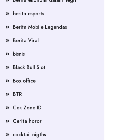
Berita ekonomi dalam negri
berita esports
Berita Mobile Legendas
Berita Viral
bisnis
Black Bull Slot
Box office
BTR
Cek Zone ID
Cerita horor
cocktail nigths