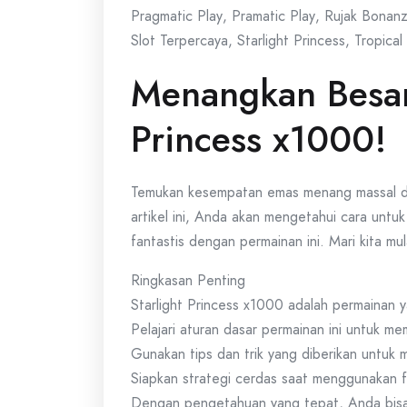
Pragmatic Play
,
Pramatic Play
,
Rujak Bonan
Slot Terpercaya
,
Starlight Princess
,
Tropical 
Menangkan Besar 
Princess x1000!
Temukan kesempatan emas menang massal de
artikel ini, Anda akan mengetahui cara un
fantastis dengan permainan ini. Mari kita mul
Ringkasan Penting
Starlight Princess x1000 adalah permainan
Pelajari aturan dasar permainan ini untuk m
Gunakan tips dan trik yang diberikan untu
Siapkan strategi cerdas saat menggunakan fi
Dengan pengetahuan yang tepat, Anda bisa 