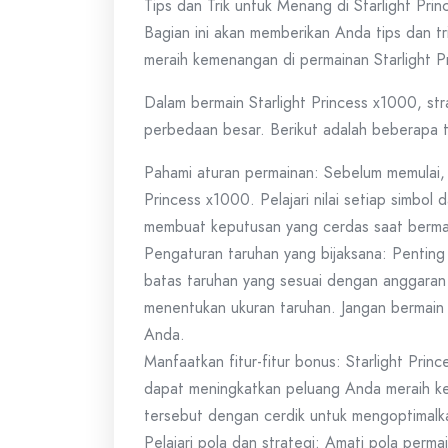
Tips dan Trik untuk Menang di Starlight Pri
Bagian ini akan memberikan Anda tips dan t
meraih kemenangan di permainan Starlight P
Dalam bermain Starlight Princess x1000, s
perbedaan besar. Berikut adalah beberapa t
Pahami aturan permainan: Sebelum memulai, 
Princess x1000. Pelajari nilai setiap simbol
membuat keputusan yang cerdas saat berma
Pengaturan taruhan yang bijaksana: Pentin
batas taruhan yang sesuai dengan anggaran 
menentukan ukuran taruhan. Jangan bermain 
Anda.
Manfaatkan fitur-fitur bonus: Starlight Pri
dapat meningkatkan peluang Anda meraih kem
tersebut dengan cerdik untuk mengoptimalk
Pelajari pola dan strategi: Amati pola perma