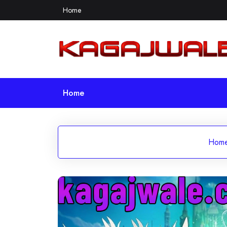
Skip
Home
to
content
Home
Hom