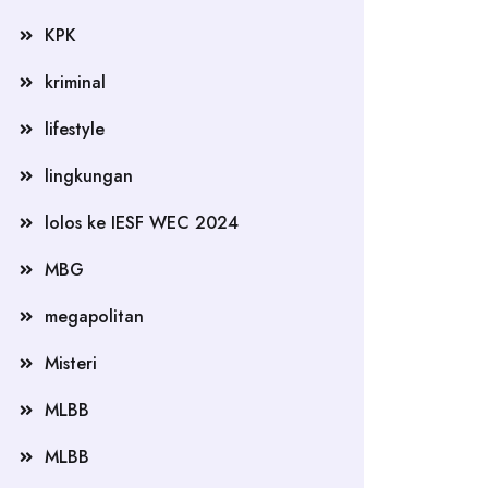
KPK
kriminal
lifestyle
lingkungan
lolos ke IESF WEC 2024
MBG
megapolitan
Misteri
MLBB
MLBB