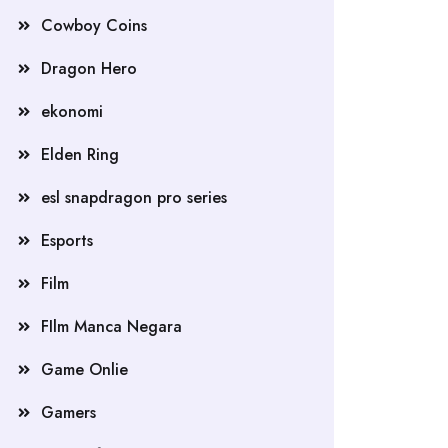
Cowboy Coins
Dragon Hero
ekonomi
Elden Ring
esl snapdragon pro series
Esports
Film
FIlm Manca Negara
Game Onlie
Gamers