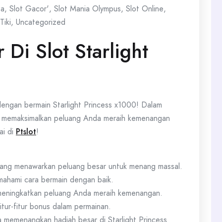
za
,
Slot Gacor'
,
Slot Mania Olympus
,
Slot Online
,
Tiki
,
Uncategorized
Di Slot Starlight
ngan bermain Starlight Princess x1000! Dalam
tuk memaksimalkan peluang Anda meraih kemenangan
ai di
Ptslot
!
 yang menawarkan peluang besar untuk menang massal.
emahami cara bermain dengan baik.
k meningkatkan peluang Anda meraih kemenangan.
tur-fitur bonus dalam permainan.
memenangkan hadiah besar di Starlight Princess