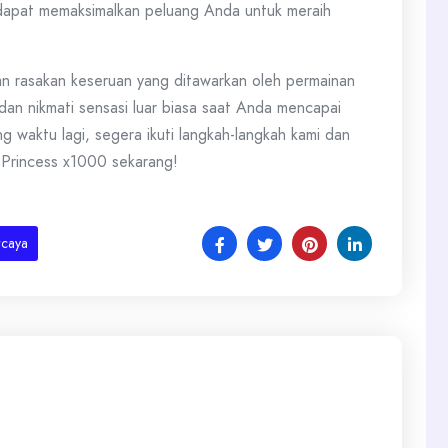
 dapat memaksimalkan peluang Anda untuk meraih
an rasakan keseruan yang ditawarkan oleh permainan
dan nikmati sensasi luar biasa saat Anda mencapai
g waktu lagi, segera ikuti langkah-langkah kami dan
 Princess x1000 sekarang!
rcaya