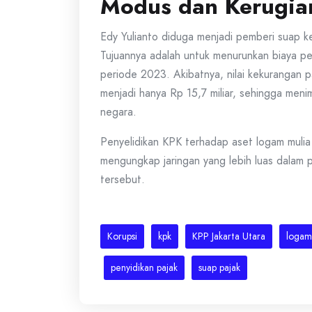
Modus dan Kerugia
Edy Yulianto diduga menjadi pemberi suap k
Tujuannya adalah untuk menurunkan biaya 
periode 2023. Akibatnya, nilai kekurangan pa
menjadi hanya Rp 15,7 miliar, sehingga meni
negara.
Penyelidikan KPK terhadap aset logam mulia
mengungkap jaringan yang lebih luas dalam 
tersebut.
Korupsi
kpk
KPP Jakarta Utara
logam
penyidikan pajak
suap pajak