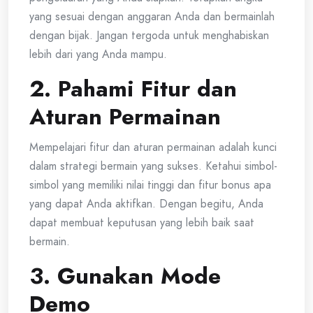
yang sesuai dengan anggaran Anda dan bermainlah
dengan bijak. Jangan tergoda untuk menghabiskan
lebih dari yang Anda mampu.
2. Pahami Fitur dan
Aturan Permainan
Mempelajari fitur dan aturan permainan adalah kunci
dalam
strategi bermain
yang sukses. Ketahui simbol-
simbol yang memiliki nilai tinggi dan fitur bonus apa
yang dapat Anda aktifkan. Dengan begitu, Anda
dapat membuat keputusan yang lebih baik saat
bermain.
3. Gunakan Mode
Demo