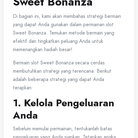
Sweet Bonanza
Di bagian ini, kami akan membahas strategi bermain
yang dapat Anda gunakan dalam permainan slot
Sweet Bonanza. Temukan metode bermain yang
efektif dan tingkatkan peluang Anda untuk
memenangkan hadiah besar!
Bermain slot Sweet Bonanza secara cerdas
membutuhkan strategi yang terencana. Berikut
adalah beberapa strategi yang dapat Anda
terapkan:
1. Kelola Pengeluaran
Anda
Sebelum memulai permainan, tentukanlah batas
pengeluaran yang Anda siapkan. Tetapkan angka