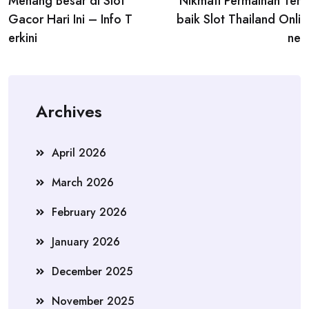
Menang Besar di Slot
Nikmati Permainan Ter
navigation
Gacor Hari Ini – Info T
baik Slot Thailand Onli
erkini
ne
Archives
April 2026
March 2026
February 2026
January 2026
December 2025
November 2025