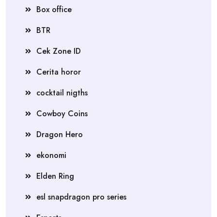
Box office
BTR
Cek Zone ID
Cerita horor
cocktail nigths
Cowboy Coins
Dragon Hero
ekonomi
Elden Ring
esl snapdragon pro series