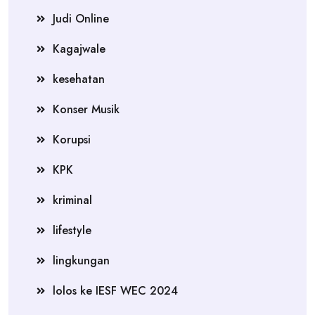
Judi Online
Kagajwale
kesehatan
Konser Musik
Korupsi
KPK
kriminal
lifestyle
lingkungan
lolos ke IESF WEC 2024