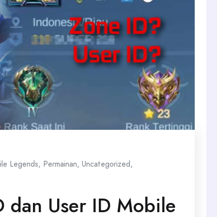
ile Legends
,
Permainan
,
Uncategorized
,
D dan User ID Mobile