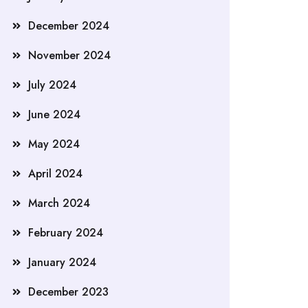
December 2024
November 2024
July 2024
June 2024
May 2024
April 2024
March 2024
February 2024
January 2024
December 2023