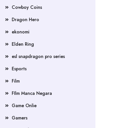
Cowboy Coins
Dragon Hero
ekonomi
Elden Ring
esl snapdragon pro series
Esports
Film
FIlm Manca Negara
Game Onlie
Gamers