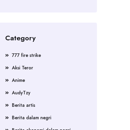
Category
777 fire strike
Aksi Teror
Anime
AudyTzy
Berita artis
Berita dalam negri