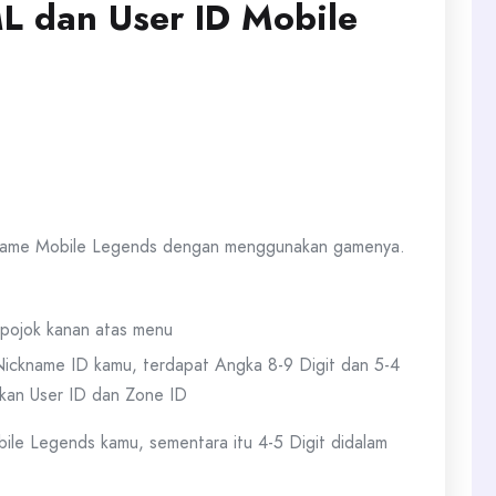
L dan User ID Mobile
m game Mobile Legends dengan menggunakan gamenya.
 pojok kanan atas menu
 Nickname ID kamu, terdapat Angka 8-9 Digit dan 5-4
akan User ID dan Zone ID
bile Legends kamu, sementara itu 4-5 Digit didalam