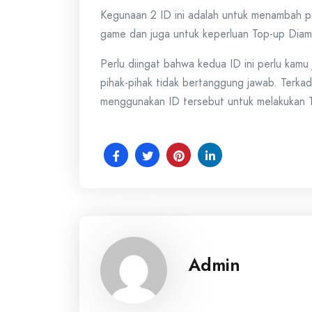
Kegunaan 2 ID ini adalah untuk menambah p
game dan juga untuk keperluan Top-up Diam
Perlu diingat bahwa kedua ID ini perlu kamu 
pihak-pihak tidak bertanggung jawab. Terk
menggunakan ID tersebut untuk melakukan T
Admin