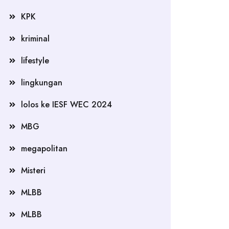
KPK
kriminal
lifestyle
lingkungan
lolos ke IESF WEC 2024
MBG
megapolitan
Misteri
MLBB
MLBB