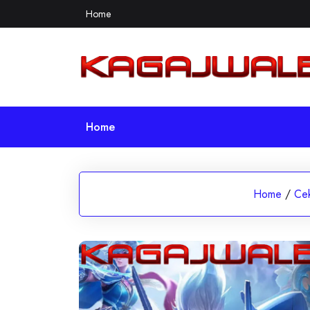
Skip
Home
to
content
Home
Home
/
Ce