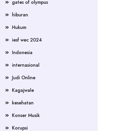
gates of olympus
hiburan
Hukum
iesf wec 2024
Indonesia
internasional
Judi Online
Kagajwale
kesehatan
Konser Musik
Korupsi