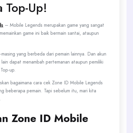
a Top-Up!
ds
– Mobile Legends merupakan game yang sangat
memainkan game ini baik bermain santai, ataupun
g-masing yang berbeda dari pemain lainnya. Dan akun
in lain dapat menambah pertemanan ataupun pemiliki
 Top-up.
elaskan bagaimana cara cek Zone ID Mobile Legends
 beberapa pemain. Tapi sebelum itu, mari kita
.
an Zone ID Mobile