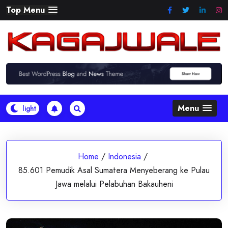
Skip
Top Menu
to
content
Menu
Home
/
Indonesia
/
85.601 Pemudik Asal Sumatera Menyeberang ke Pulau
Jawa melalui Pelabuhan Bakauheni