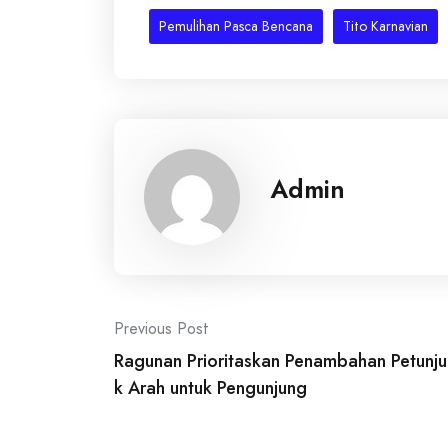
Pemulihan Pasca Bencana
Tito Karnavian
Admin
Post
Previous Post
Ragunan Prioritaskan Penambahan Petunju
navigation
k Arah untuk Pengunjung